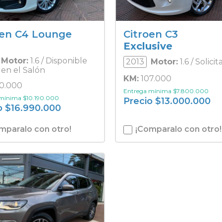
oen C4 Lounge
Citroen C3
Exclusive
Motor:
1.6 / Disponible
2013
Motor:
1.6 / Solicit
en el Salón
KM:
107.000
0.000
Entrega mínima
$
7.800.000
 mínima
$
10.190.000
Precio
$
13.000.000
o
$
16.990.000
mparalo con otro!
¡Comparalo con otro!