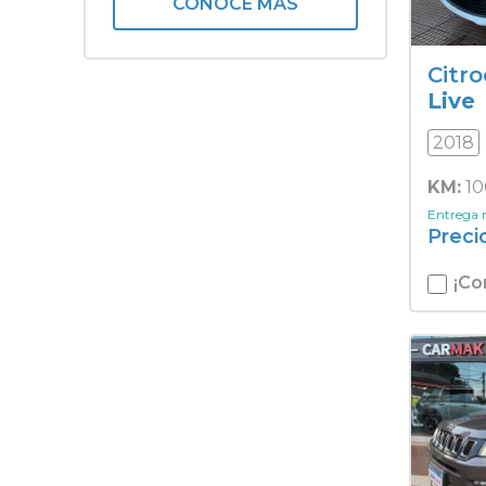
CONOCÉ MÁS
Renault
Royal Enfield
Toyota
Citr
Volkswagen
Live
Yamaha
2018
KM:
10
Entrega
Preci
¡Co