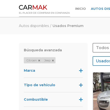
INICIO
AUTOS DI
Autos disponibles
Usados Premium
Todos
Búsqueda avanzada
Citroen
Jeep
Usado
Marca
Mangosteen
Audi
Tipo de vehículo
Baic
+ de 7 asientos
Benelli
Camioneta
CFMoto
Combustible
Coupe
Chevrolet
Diesel
Furgón
Chrysler