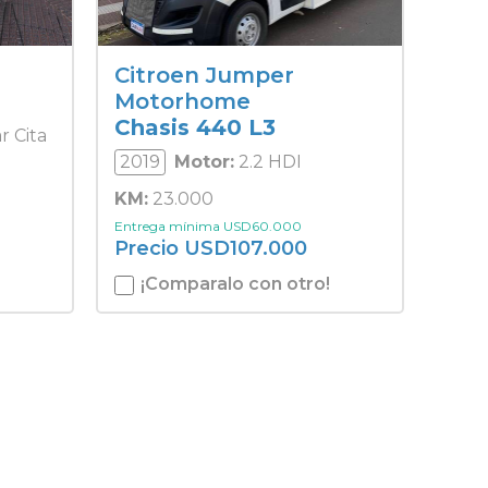
Citroen Jumper
Motorhome
Chasis 440 L3
ar Cita
2019
Motor:
2.2 HDI
KM:
23.000
Entrega mínima
USD
60.000
Precio
USD
107.000
¡Comparalo con otro!