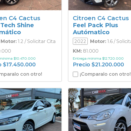
oen C4 Cactus
Citroen C4 Cactus
 Tech Shine
Feel Pack Plus
mático
Autómatico
Motor:
1.2 / Solicitar Cita
2022
Motor:
1.6 / Solici
.000
KM:
81.000
 mínima
$
10.470.000
Entrega mínima
$
12.720.000
o
$
17.450.000
Precio
$
21.200.000
mparalo con otro!
¡Comparalo con otro!