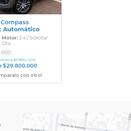
 Compass
t Automático
Motor:
2.4 / Solicitar
Cita
.000
 mínima
$
17.880.000
o
$
29.800.000
mparalo con otro!
3