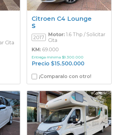
Citroen C4 Lounge
S
Motor:
1.6 Thp / Solicitar
2017
Cita
tar Cita
KM:
69.000
Entrega mínima
$
9.300.000
Precio
$
15.500.000
¡Comparalo con otro!