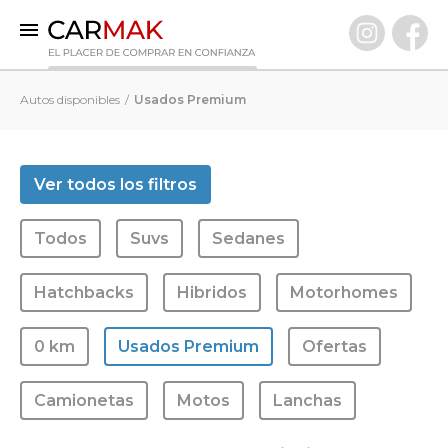
INICIO
Autos disponibles
Usados Premium
AUTOS DISPONIBLES
0 KM
Ver todos los filtros
Usados Premium
Todos
Suvs
Sedanes
VENDÉ TU AUTO
CLIENTES
Hatchbacks
Hibridos
Motorhomes
PREGUNTAS FRECUENTES
0 km
Usados Premium
Ofertas
GARANTÍA CARMAK
CONOCÉ CARMAK
Camionetas
Motos
Lanchas