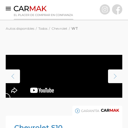
INICIO
Autos disponibles
Todos
Chevrolet
WT
AUTOS DISPONIBLES
0 KM
Usados Premium
VENDÉ TU AUTO
CLIENTES
PREGUNTAS FRECUENTES
GARANTÍA CARMAK
CONOCÉ CARMAK
GARANTÍA
Chevrolet S10