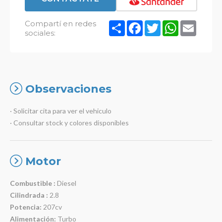
Compartí en redes
Compartir
Facebook
Twitter
WhatsApp
Email
sociales:
Observaciones
· Solicitar cita para ver el vehiculo
· Consultar stock y colores disponibles
Motor
Combustible :
Diesel
Cilindrada :
2.8
Potencia:
207cv
Alimentación:
Turbo