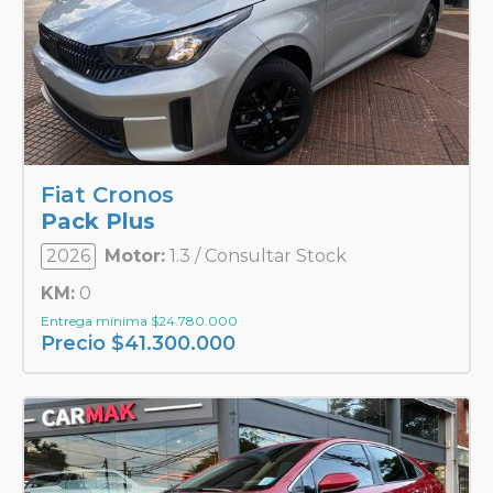
Fiat Cronos
Pack Plus
2026
Motor:
1.3 / Consultar Stock
KM:
0
Entrega mínima
$
24.780.000
Precio
$
41.300.000