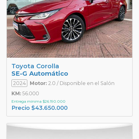
Toyota Corolla
SE-G Automático
2024
Motor:
2.0 / Disponible en el Salón
KM:
56.000
Entrega mínima
$
26.190.000
Precio
$
43.650.000