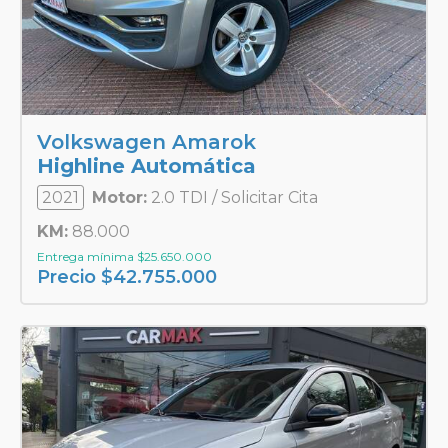
Volkswagen Amarok
Highline Automática
2021
Motor:
2.0 TDI / Solicitar Cita
KM:
88.000
Entrega mínima
$
25.650.000
Precio
$
42.755.000