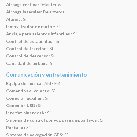
Airbags cortina:
Delanteros
Airbags laterales:
Delanteros
Alarma:
Sí
Inmovilizador de motor:
Sí
Anclaje para asientos infantiles :
Sí
Control de estabilidad :
Sí
Control de tracción :
Sí
Control de descenso:
Sí
Cantidad de airbags:
6
Comunicación y entretenimiento
Equipo de música :
AM - FM
Comandos al volante:
Sí
Conexión auxiliar :
Sí
Conexión USB :
Sí
Interfaz bluetooth :
Sí
Sistema de control por voz para dispositivos :
Sí
Pantalla :
Sí
Sistema de navegación GPS:
Sí