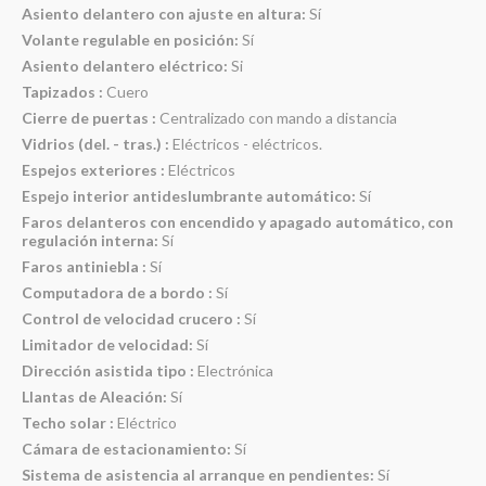
Asiento delantero con ajuste en altura:
Sí
Volante regulable en posición:
Sí
Asiento delantero eléctrico:
Si
Tapizados :
Cuero
Cierre de puertas :
Centralizado con mando a distancia
Vidrios (del. - tras.) :
Eléctricos - eléctricos.
Espejos exteriores :
Eléctricos
Espejo interior antideslumbrante automático:
Sí
Faros delanteros con encendido y apagado automático, con
regulación interna:
Sí
Faros antiniebla :
Sí
Computadora de a bordo :
Sí
Control de velocidad crucero :
Sí
Limitador de velocidad:
Sí
Dirección asistida tipo :
Electrónica
Llantas de Aleación:
Sí
Techo solar :
Eléctrico
Cámara de estacionamiento:
Sí
Sistema de asistencia al arranque en pendientes:
Sí