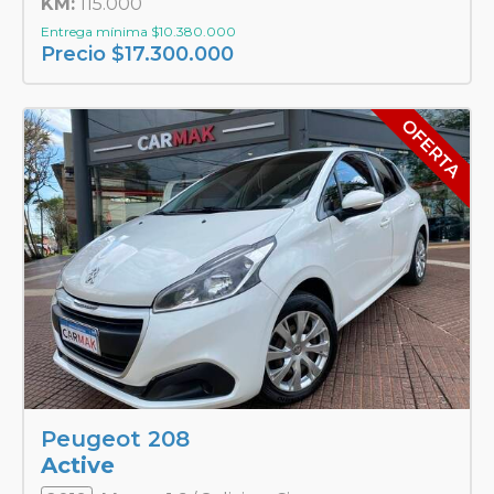
KM:
115.000
Entrega mínima
$
10.380.000
Precio
$
17.300.000
Peugeot 208
Active