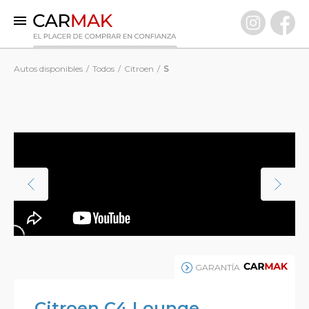
INICIO
Autos disponibles
Todos
Citroen
S
AUTOS DISPONIBLES
0 KM
Usados Premium
VENDÉ TU AUTO
CLIENTES
PREGUNTAS FRECUENTES
GARANTÍA CARMAK
CONOCÉ CARMAK
GARANTÍA
Citroen C4 Lounge