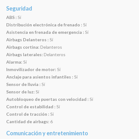
Seguridad
ABS :
Sí
Distribución electrónica de frenado :
Sí
Asistencia en frenada de emergencia :
Sí
Airbags Delanteros :
Sí
Airbags cortina:
Delanteros
Airbags laterales:
Delanteros
Alarma:
Sí
Inmovilizador de motor:
Sí
Anclaje para asientos infantiles :
Sí
Sensor de lluvia :
Sí
Sensor de luz:
Sí
Autobloqueo de puertas con velocidad :
Sí
Control de estabilidad :
Sí
Control de tracción :
Sí
Cantidad de airbags:
6
Comunicación y entretenimiento