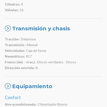
Cilindros:
4
Válvulas:
16
Transmisión y chasis
Tracción :
Delantera
Transmisión :
Manual
Velocidades:
Caja de Sexta
Neumáticos:
R17
Frenos (del. - tras.) :
Discos ventilados - Discos
Dirección asistida:
Sí
Equipamiento
Confort
Aire acondicionado :
Climatizador Bizona