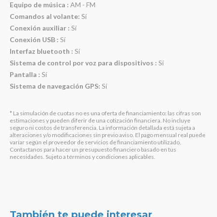
Equipo de música :
AM - FM
Comandos al volante:
Sí
Conexión auxiliar :
Sí
Conexión USB :
Sí
Interfaz bluetooth :
Sí
Sistema de control por voz para dispositivos :
Sí
Pantalla :
Sí
Sistema de navegación GPS:
Sí
* La simulación de cuotas no es una oferta de financiamiento: las cifras son
estimaciones y pueden diferir de una cotización financiera. No incluye
seguro ni costos de transferencia. La información detallada está sujeta a
alteraciones y/o modificaciones sin previo aviso. El pago mensual real puede
variar según el proveedor de servicios de financiamiento utilizado.
Contactanos para hacer un presupuesto financiero basado en tus
necesidades. Sujeto a términos y condiciones aplicables.
También te puede interesar