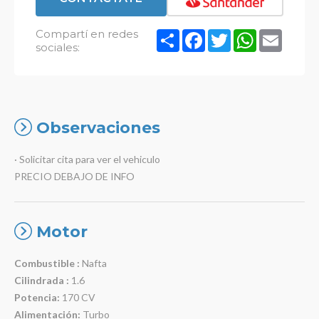
Compartí en redes
Compartir
Facebook
Twitter
WhatsApp
Email
sociales:
Observaciones
· Solicitar cita para ver el vehiculo
PRECIO DEBAJO DE INFO
Motor
Combustible :
Nafta
Cilindrada :
1.6
Potencia:
170 CV
Alimentación:
Turbo