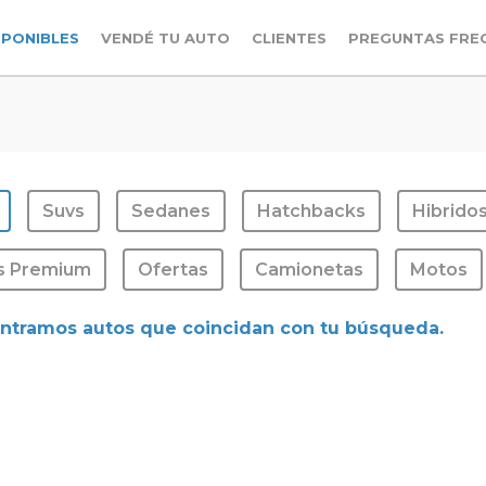
SPONIBLES
VENDÉ TU AUTO
CLIENTES
PREGUNTAS FRE
Suvs
Sedanes
Hatchbacks
Hibrido
s Premium
Ofertas
Camionetas
Motos
ntramos autos que coincidan con tu búsqueda.