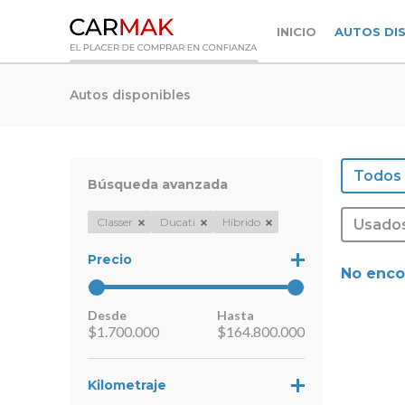
INICIO
AUTOS DI
Autos disponibles
Todos
Búsqueda avanzada
Classer
Ducati
Híbrido
Usado
Precio
No enco
Desde
Hasta
$
1.700.000
$
164.800.000
Kilometraje