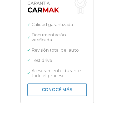
Ford
Gilera
Harley Davidson
Honda
Calidad garantizada
Jeep
Kawasaki
Documentación
verificada
Lifan
Mercedes Benz
Revisión total del auto
Nissan
Peugeot
Test drive
Promarine
Quicksilver
Asesoramiento durante
todo el proceso
Renault
Royal Enfield
Toyota
CONOCÉ MÁS
Triumph
Volkswagen
Yamaha