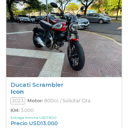
Ducati Scrambler
Icon
2023
Motor:
800cc / Solicitar Cita
KM:
3.000
Entrega mínima
USD
7.800
Precio
USD
13.000