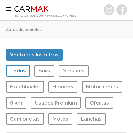
INICIO
Autos disponibles
AUTOS DISPONIBLES
0 KM
Ver todos los filtros
Usados Premium
Todos
Suvs
Sedanes
VENDÉ TU AUTO
CLIENTES
Hatchbacks
Hibridos
Motorhomes
PREGUNTAS FRECUENTES
0 km
Usados Premium
Ofertas
GARANTÍA CARMAK
CONOCÉ CARMAK
Camionetas
Motos
Lanchas