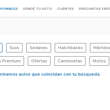
SPONIBLES
VENDÉ TU AUTO
CLIENTES
PREGUNTAS FRE
Suvs
Sedanes
Hatchbacks
Hibrido
s Premium
Ofertas
Camionetas
Motos
ntramos autos que coincidan con tu búsqueda.