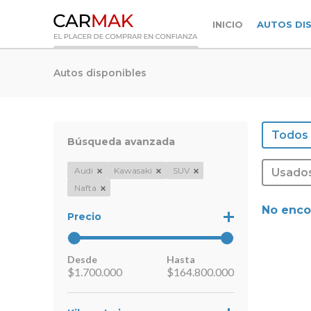
INICIO
AUTOS DI
Autos disponibles
Todos
Búsqueda avanzada
Audi
Kawasaki
SUV
Usado
Nafta
No enco
Precio
Desde
Hasta
$
1.700.000
$
164.800.000