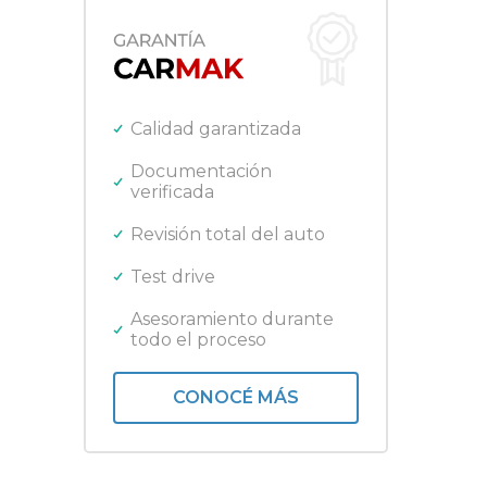
Fiat
SUV
Ford
Gilera
Harley Davidson
Honda
Calidad garantizada
Jeep
Kawasaki
Documentación
verificada
Lifan
Mercedes Benz
Revisión total del auto
Nissan
Peugeot
Test drive
Promarine
Quicksilver
Asesoramiento durante
todo el proceso
Renault
Royal Enfield
Toyota
CONOCÉ MÁS
Triumph
Volkswagen
Yamaha