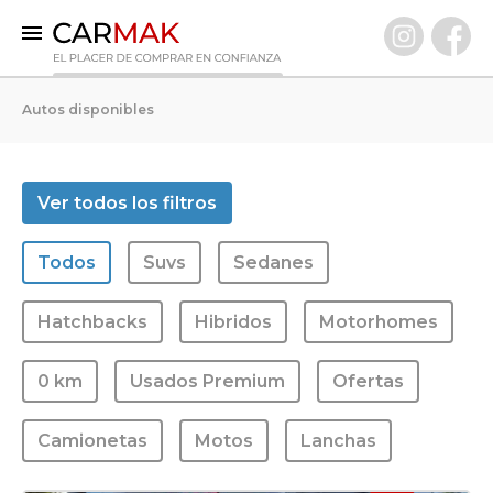
INICIO
Autos disponibles
AUTOS DISPONIBLES
0 KM
Ver todos los filtros
Usados Premium
Todos
Suvs
Sedanes
VENDÉ TU AUTO
CLIENTES
Hatchbacks
Hibridos
Motorhomes
PREGUNTAS FRECUENTES
0 km
Usados Premium
Ofertas
GARANTÍA CARMAK
CONOCÉ CARMAK
Camionetas
Motos
Lanchas