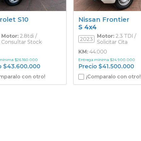
rolet S10
Nissan Frontier
S 4x4
Motor:
2.8tdi /
Motor:
2.3 TDI /
2023
Consultar Stock
Solicitar Cita
KM:
44.000
 mínima
$
26.160.000
Entrega mínima
$
24.900.000
o
$
43.600.000
Precio
$
41.500.000
mparalo con otro!
¡Comparalo con otro!