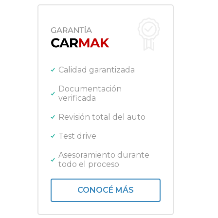
Manual
Ducati
Sedan 5 puertas
Fiat
SUV
Ford
Gilera
Harley Davidson
Honda
Calidad garantizada
Jeep
Kawasaki
Documentación
verificada
Lifan
Mercedes Benz
Revisión total del auto
Nissan
Peugeot
Test drive
Promarine
Quicksilver
Asesoramiento durante
todo el proceso
Renault
Royal Enfield
Toyota
CONOCÉ MÁS
Triumph
Volkswagen