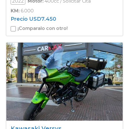
2022
Motor:
400cc / Solicitar Cita
KM:
6.000
Precio
USD
7.450
¡Comparalo con otro!
Kawasaki Versys