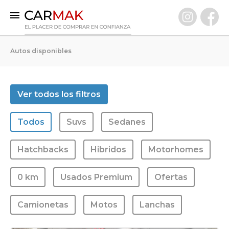
INICIO
Autos disponibles
AUTOS DISPONIBLES
0 KM
Ver todos los filtros
Usados Premium
Todos
Suvs
Sedanes
VENDÉ TU AUTO
CLIENTES
Hatchbacks
Hibridos
Motorhomes
PREGUNTAS FRECUENTES
0 km
Usados Premium
Ofertas
GARANTÍA CARMAK
CONOCÉ CARMAK
Camionetas
Motos
Lanchas