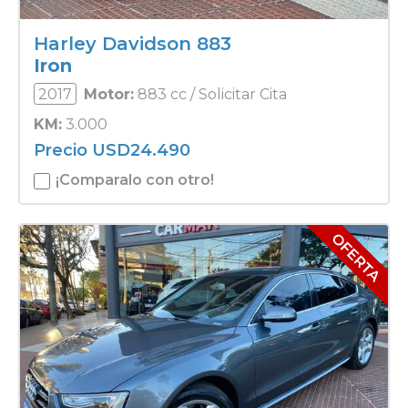
Harley Davidson 883
Iron
2017
Motor:
883 cc / Solicitar Cita
KM:
3.000
Precio
USD
24.490
¡Comparalo con otro!