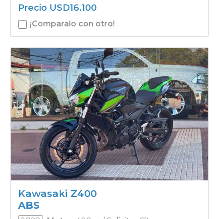
Precio
USD
16.100
¡Comparalo con otro!
Kawasaki Z400
ABS