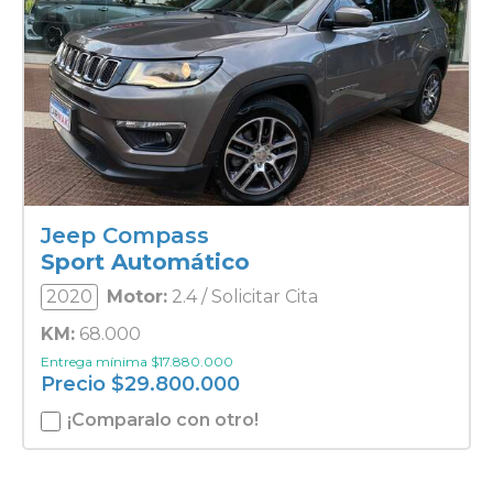
Jeep Compass
Sport Automático
2020
Motor:
2.4 / Solicitar Cita
KM:
68.000
Entrega mínima
$
17.880.000
Precio
$
29.800.000
¡Comparalo con otro!