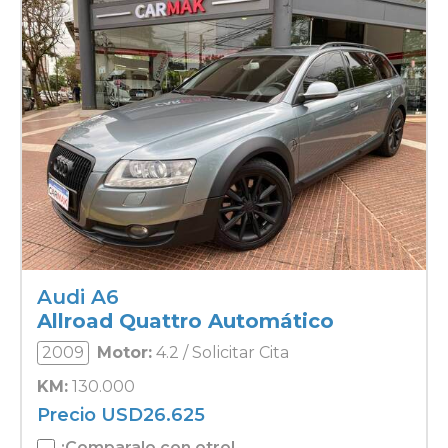
Audi A6
Allroad Quattro Automático
2009
Motor:
4.2 / Solicitar Cita
KM:
130.000
Precio
USD
26.625
¡Comparalo con otro!