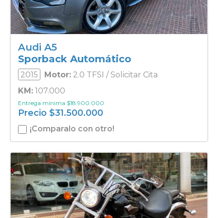
Audi A5
Sporback Automático
2015
Motor:
2.0 TFSI / Solicitar Cita
KM:
107.000
Entrega mínima
$
18.900.000
Precio
$
31.500.000
¡Comparalo con otro!