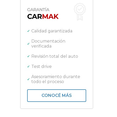
Fiat
SUV
Ford
Gilera
Harley Davidson
Honda
Calidad garantizada
Jeep
Kawasaki
Documentación
verificada
Lifan
Mercedes Benz
Revisión total del auto
Nissan
Peugeot
Test drive
Promarine
Quicksilver
Asesoramiento durante
todo el proceso
Renault
Royal Enfield
Toyota
CONOCÉ MÁS
Triumph
Volkswagen
Yamaha