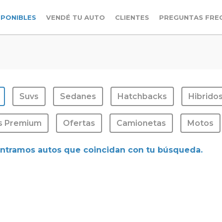
SPONIBLES
VENDÉ TU AUTO
CLIENTES
PREGUNTAS FRE
Suvs
Sedanes
Hatchbacks
Hibrido
s Premium
Ofertas
Camionetas
Motos
ntramos autos que coincidan con tu búsqueda.