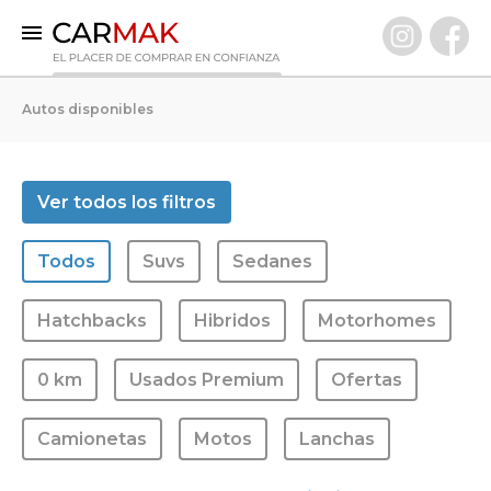
INICIO
Autos disponibles
AUTOS DISPONIBLES
0 KM
Ver todos los filtros
Usados Premium
Todos
Suvs
Sedanes
VENDÉ TU AUTO
CLIENTES
Hatchbacks
Hibridos
Motorhomes
PREGUNTAS FRECUENTES
0 km
Usados Premium
Ofertas
GARANTÍA CARMAK
CONOCÉ CARMAK
Camionetas
Motos
Lanchas