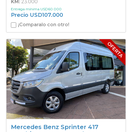
KM:
23.000
Entrega mínima
USD
60.000
Precio
USD
107.000
¡Comparalo con otro!
Mercedes Benz Sprinter 417