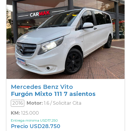
Mercedes Benz Vito
Furgón Mixto 111 7 asientos
2016
Motor:
1.6 / Solicitar Cita
KM:
125.000
Entrega mínima
USD
17.250
Precio
USD
28.750