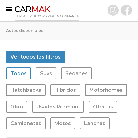
INICIO
Autos disponibles
AUTOS DISPONIBLES
0 KM
Ver todos los filtros
Usados Premium
Todos
Suvs
Sedanes
VENDÉ TU AUTO
CLIENTES
Hatchbacks
Hibridos
Motorhomes
PREGUNTAS FRECUENTES
0 km
Usados Premium
Ofertas
GARANTÍA CARMAK
CONOCÉ CARMAK
Camionetas
Motos
Lanchas