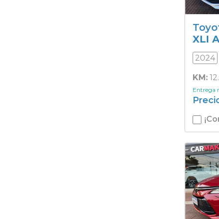
Toyo
XLI 
2024
KM:
12
Entrega
Preci
¡Co