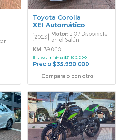
Toyota Corolla
XEI Automático
Motor:
2.0 / Disponible
2023
en el Salón
tar
KM:
39.000
Entrega mínima
$
21.590.000
Precio
$
35.990.000
¡Comparalo con otro!