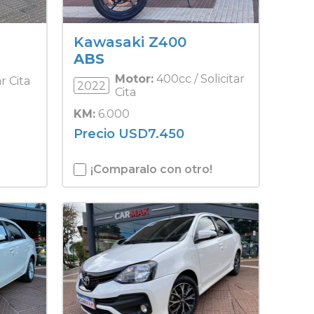
Kawasaki Z400
ABS
Motor:
400cc / Solicitar
ar Cita
2022
Cita
KM:
6.000
Precio
USD
7.450
¡Comparalo con otro!