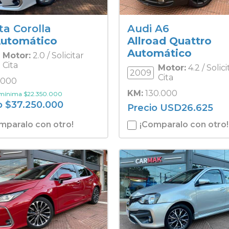
ta Corolla
Audi A6
Automático
Allroad Quattro
Automático
Motor:
2.0 / Solicitar
Cita
Motor:
4.2 / Solici
2009
Cita
.000
KM:
130.000
 mínima
$
22.350.000
o
$
37.250.000
Precio
USD
26.625
mparalo con otro!
¡Comparalo con otro!