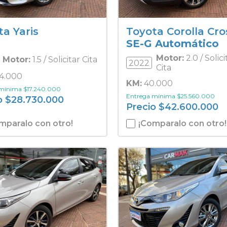
ta Yaris
Toyota Corolla Cro
SE-G Automático
Motor:
2.0 / Solici
Motor:
1.5 / Solicitar Cita
2022
Cita
4.000
KM:
40.000
 mínima
$
17.240.000
Entrega mínima
$
25.560.000
o
$
28.730.000
Precio
$
42.600.000
mparalo con otro!
¡Comparalo con otro!