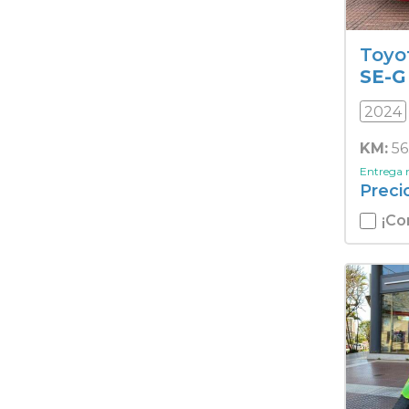
Toyo
SE-G
2024
KM:
56
Entrega
Preci
¡Co