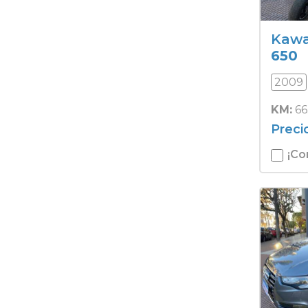
Kawa
650
2009
KM:
66
Preci
¡Co