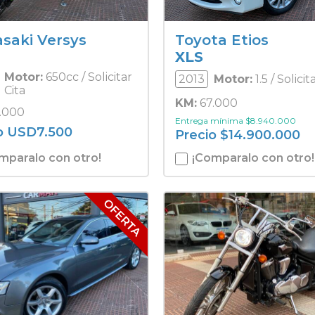
saki Versys
Toyota Etios
XLS
Motor:
650cc / Solicitar
2013
Motor:
1.5 / Solicit
Cita
KM:
67.000
.000
Entrega mínima
$
8.940.000
o
USD
7.500
Precio
$
14.900.000
mparalo con otro!
¡Comparalo con otro!