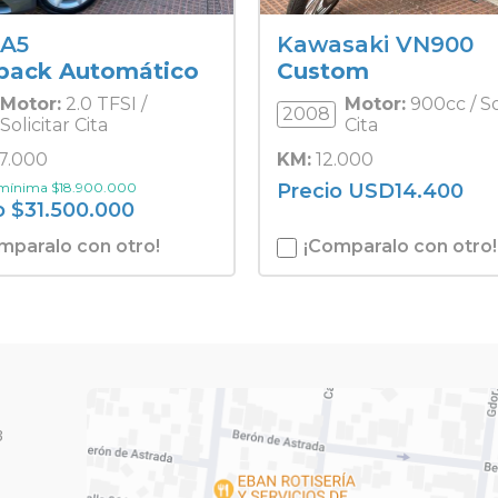
 A5
Kawasaki VN900
back Automático
Custom
Motor:
2.0 TFSI /
Motor:
900cc / So
2008
Solicitar Cita
Cita
7.000
KM:
12.000
 mínima
$
18.900.000
Precio
USD
14.400
o
$
31.500.000
mparalo con otro!
¡Comparalo con otro!
3