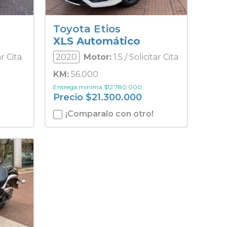
Toyota Etios
XLS Automático
ar Cita
2020
Motor:
1.5 / Solicitar Cita
KM:
56.000
Entrega mínima
$
12.780.000
Precio
$
21.300.000
¡Comparalo con otro!