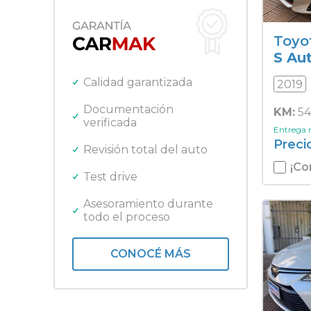
Fiat
SUV
Ford
Toyo
Gilera
S Au
Harley Davidson
Honda
Calidad garantizada
2019
Jeep
Kawasaki
Documentación
KM:
54
verificada
Lifan
Entrega
Mercedes Benz
Preci
Revisión total del auto
Nissan
¡Co
Peugeot
Test drive
Promarine
Quicksilver
Asesoramiento durante
todo el proceso
Renault
Royal Enfield
Toyota
CONOCÉ MÁS
Triumph
Volkswagen
Yamaha