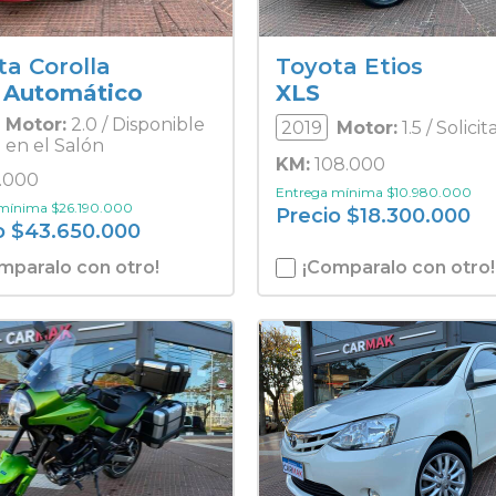
ta Corolla
Toyota Etios
 Automático
XLS
Motor:
2.0 / Disponible
2019
Motor:
1.5 / Solicit
en el Salón
KM:
108.000
.000
Entrega mínima
$
10.980.000
 mínima
$
26.190.000
Precio
$
18.300.000
o
$
43.650.000
mparalo con otro!
¡Comparalo con otro!