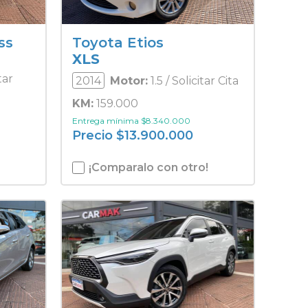
ss
Toyota Etios
XLS
tar
2014
Motor:
1.5 / Solicitar Cita
KM:
159.000
Entrega mínima
$
8.340.000
Precio
$
13.900.000
¡Comparalo con otro!