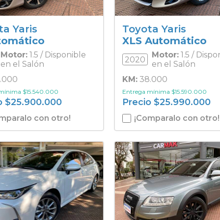
ta Yaris
Toyota Yaris
tomático
XLS Automático
Motor:
1.5 / Disponible
Motor:
1.5 / Dispo
2020
en el Salón
en el Salón
.000
KM:
38.000
 mínima
$
15.540.000
Entrega mínima
$
15.590.000
o
$
25.900.000
Precio
$
25.990.000
mparalo con otro!
¡Comparalo con otro!