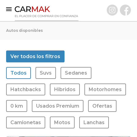
INICIO
Autos disponibles
AUTOS DISPONIBLES
0 KM
Ver todos los filtros
Usados Premium
Todos
Suvs
Sedanes
VENDÉ TU AUTO
CLIENTES
Hatchbacks
Hibridos
Motorhomes
PREGUNTAS FRECUENTES
0 km
Usados Premium
Ofertas
GARANTÍA CARMAK
CONOCÉ CARMAK
Camionetas
Motos
Lanchas