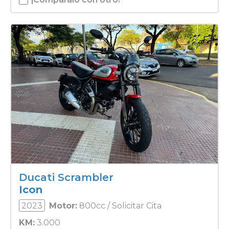
Ducati Scrambler
Icon
2023
Motor:
800cc / Solicitar Cita
KM:
3.000