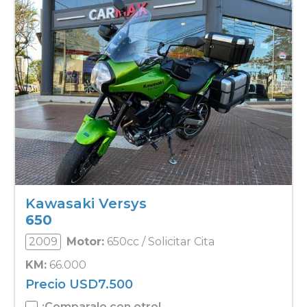
Kawasaki Versys
650
2009
Motor:
650cc / Solicitar Cita
KM:
66.000
Precio
USD
7.500
¡Comparalo con otro!