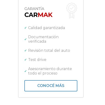
Fiat
SUV
Ford
Gilera
Harley Davidson
Honda
Calidad garantizada
Jeep
Kawasaki
Documentación
verificada
Lifan
Mercedes Benz
Revisión total del auto
Nissan
Peugeot
Test drive
Promarine
Quicksilver
Asesoramiento durante
todo el proceso
Renault
Royal Enfield
Toyota
CONOCÉ MÁS
Triumph
Volkswagen
Yamaha