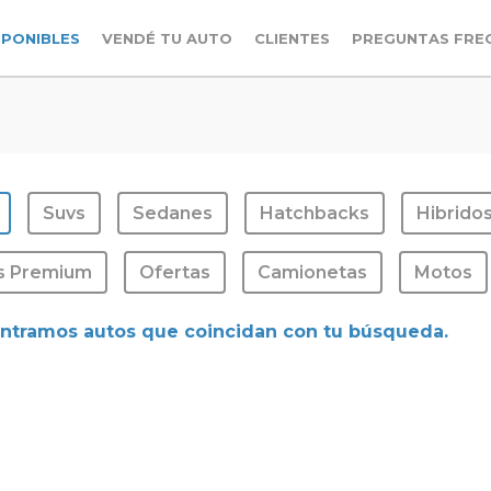
SPONIBLES
VENDÉ TU AUTO
CLIENTES
PREGUNTAS FRE
Suvs
Sedanes
Hatchbacks
Hibrido
s Premium
Ofertas
Camionetas
Motos
ntramos autos que coincidan con tu búsqueda.