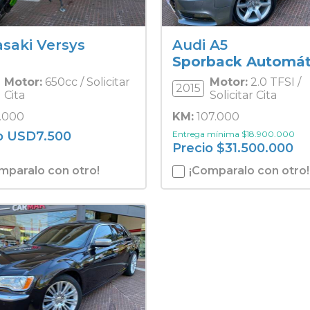
saki Versys
Audi A5
Sporback Automát
Motor:
650cc / Solicitar
Motor:
2.0 TFSI /
2015
Cita
Solicitar Cita
.000
KM:
107.000
o
USD
7.500
Entrega mínima
$
18.900.000
Precio
$
31.500.000
mparalo con otro!
¡Comparalo con otro!