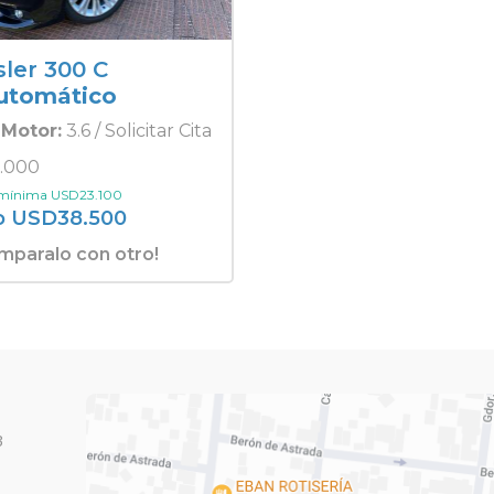
sler 300 C
utomático
Motor:
3.6 / Solicitar Cita
.000
 mínima
USD
23.100
o
USD
38.500
mparalo con otro!
3