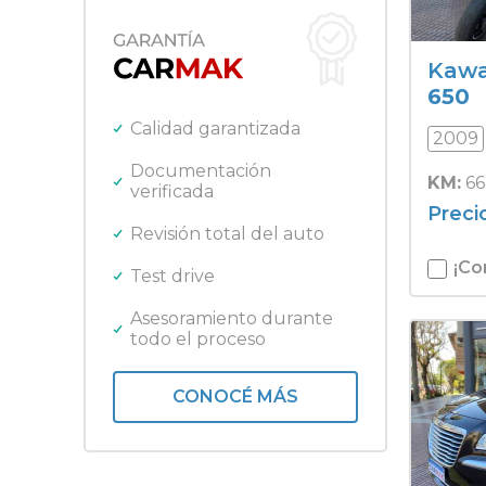
Fiat
SUV
Ford
Gilera
Kawa
Harley Davidson
650
Honda
Calidad garantizada
2009
Jeep
Kawasaki
Documentación
KM:
66
verificada
Lifan
Preci
Mercedes Benz
Revisión total del auto
Nissan
Peugeot
¡Co
Test drive
Promarine
Quicksilver
Asesoramiento durante
todo el proceso
Renault
Royal Enfield
Toyota
CONOCÉ MÁS
Triumph
Volkswagen
Yamaha