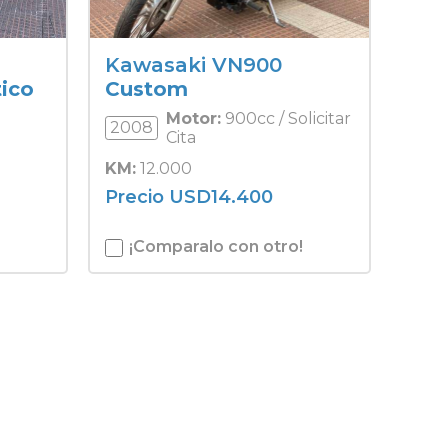
Kawasaki VN900
ico
Custom
Motor:
900cc / Solicitar
2008
Cita
KM:
12.000
Precio
USD
14.400
¡Comparalo con otro!