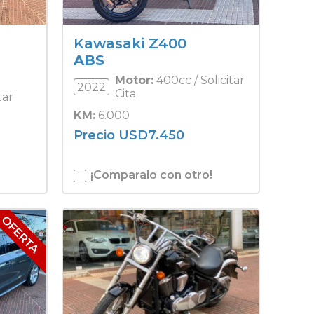
Kawasaki Z400
ABS
Motor:
400cc / Solicitar
2022
Cita
tar
KM:
6.000
Precio
USD
7.450
¡Comparalo con otro!