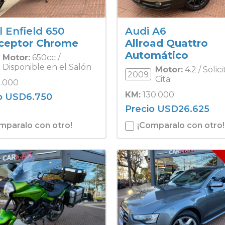
 Enfield 650
Audi A6
rceptor Chrome
Allroad Quattro
Automático
Motor:
650cc /
Disponible en el Salón
Motor:
4.2 / Solici
2009
Cita
.000
KM:
130.000
o
USD
6.750
Precio
USD
26.625
mparalo con otro!
¡Comparalo con otro!