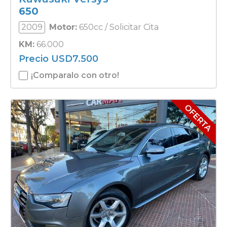
650
2009
Motor:
650cc / Solicitar Cita
KM:
66.000
Precio
USD
7.500
¡Comparalo con otro!