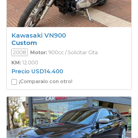
Kawasaki VN900
Custom
2008
Motor:
900cc / Solicitar Cita
KM:
12.000
Precio
USD
14.400
¡Comparalo con otro!