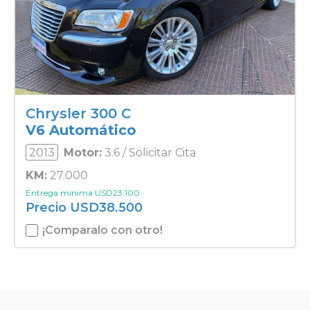
Chrysler 300 C
V6 Automático
2013
Motor:
3.6 / Solicitar Cita
KM:
27.000
Entrega mínima
USD
23.100
Precio
USD
38.500
¡Comparalo con otro!