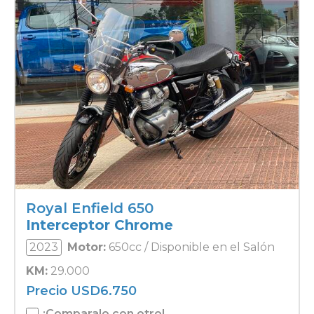
Royal Enfield 650
Interceptor Chrome
2023
Motor:
650cc / Disponible en el Salón
KM:
29.000
Precio
USD
6.750
¡Comparalo con otro!