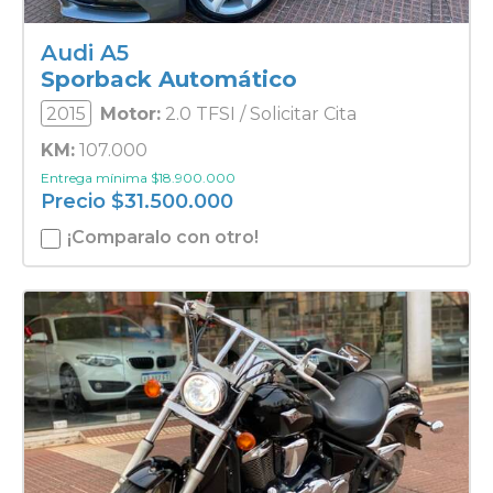
Audi A5
Sporback Automático
2015
Motor:
2.0 TFSI / Solicitar Cita
KM:
107.000
Entrega mínima
$
18.900.000
Precio
$
31.500.000
¡Comparalo con otro!