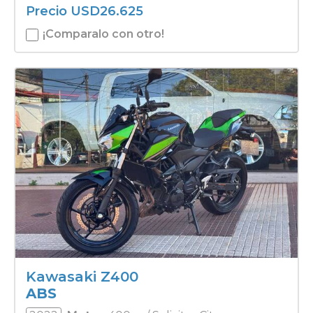
Precio
USD
26.625
¡Comparalo con otro!
Kawasaki Z400
ABS