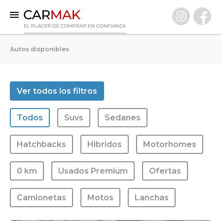
INICIO
Autos disponibles
AUTOS DISPONIBLES
0 KM
Ver todos los filtros
Usados Premium
Todos
Suvs
Sedanes
VENDÉ TU AUTO
CLIENTES
Hatchbacks
Hibridos
Motorhomes
PREGUNTAS FRECUENTES
0 km
Usados Premium
Ofertas
GARANTÍA CARMAK
CONOCÉ CARMAK
Camionetas
Motos
Lanchas