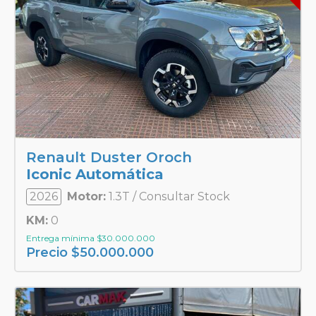
Renault Duster Oroch
Iconic Automática
2026
Motor:
1.3T / Consultar Stock
KM:
0
Entrega mínima
$
30.000.000
Precio
$
50.000.000