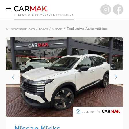
INICIO
Autos disponibles
Todos
Nissan
Exclusive Automática
AUTOS DISPONIBLES
0 KM
Usados Premium
VENDÉ TU AUTO
CLIENTES
PREGUNTAS FRECUENTES
GARANTÍA CARMAK
CONOCÉ CARMAK
GARANTÍA
Nissan Kicks