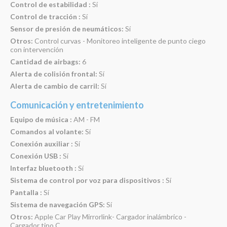
Control de estabilidad :
Sí
Control de tracción :
Sí
Sensor de presión de neumáticos:
Sí
Otros:
Control curvas - Monitoreo inteligente de punto ciego
con intervención
Cantidad de airbags:
6
Alerta de colisión frontal:
Sí
Alerta de cambio de carril:
Sí
Comunicación y entretenimiento
Equipo de música :
AM - FM
Comandos al volante:
Sí
Conexión auxiliar :
Sí
Conexión USB :
Sí
Interfaz bluetooth :
Sí
Sistema de control por voz para dispositivos :
Sí
Pantalla :
Sí
Sistema de navegación GPS:
Sí
Otros:
Apple Car Play Mirrorlink- Cargador inalámbrico -
Cargador tipo C