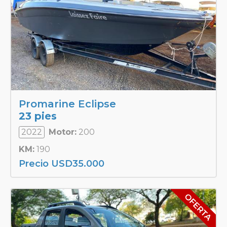
Promarine Eclipse
23 pies
2022
Motor:
200
KM:
190
Precio
USD
35.000