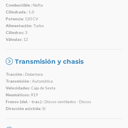
Combustible :
Nafta
Cilindrada :
1.0
Potencia:
120 CV
Alimentación:
Turbo
Cilindros:
3
Válvulas:
12
Transmisión y chasis
Tracción :
Delantera
Transmisión :
Automática
Velocidades:
Caja de Sexta
Neumáticos:
R19
Frenos (del. - tras.) :
Discos ventilados - Discos
Dirección asistida:
Sí