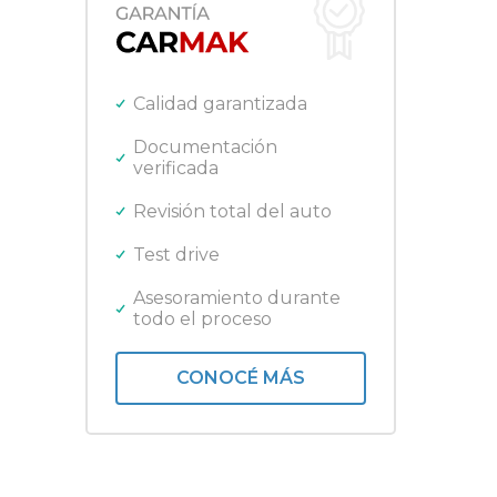
Ford
Gilera
Harley Davidson
Honda
Calidad garantizada
Jeep
Kawasaki
Documentación
verificada
Lifan
Mercedes Benz
Revisión total del auto
Nissan
Peugeot
Test drive
Promarine
Quicksilver
Asesoramiento durante
todo el proceso
Renault
Royal Enfield
Toyota
CONOCÉ MÁS
Triumph
Volkswagen
Yamaha