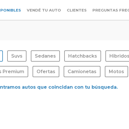
SPONIBLES
VENDÉ TU AUTO
CLIENTES
PREGUNTAS FRE
Suvs
Sedanes
Hatchbacks
Hibrido
s Premium
Ofertas
Camionetas
Motos
ntramos autos que coincidan con tu búsqueda.