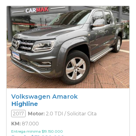
Volkswagen Amarok
Highline
2017
Motor:
2.0 TDI / Solicitar Cita
KM:
87.000
Entrega mínima
$
19.150.000