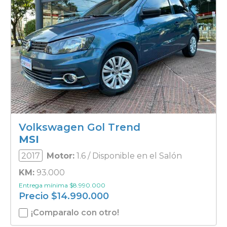
Volkswagen Gol Trend
MSI
2017
Motor:
1.6 / Disponible en el Salón
KM:
93.000
Entrega mínima
$
8.990.000
Precio
$
14.990.000
¡Comparalo con otro!