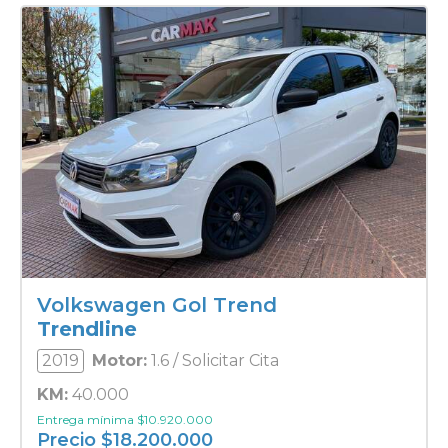
Volkswagen Gol Trend
Trendline
2019
Motor:
1.6 / Solicitar Cita
KM:
40.000
Entrega mínima
$
10.920.000
Precio
$
18.200.000