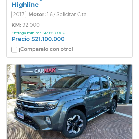
Highline
2017
Motor:
1.6 / Solicitar Cita
KM:
92.000
Entrega mínima
$
12.660.000
Precio
$
21.100.000
¡Comparalo con otro!