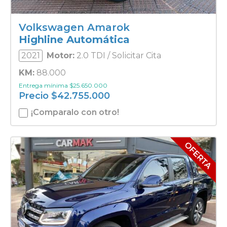
Volkswagen Amarok
Highline Automática
2021
Motor:
2.0 TDI / Solicitar Cita
KM:
88.000
Entrega mínima
$
25.650.000
Precio
$
42.755.000
¡Comparalo con otro!