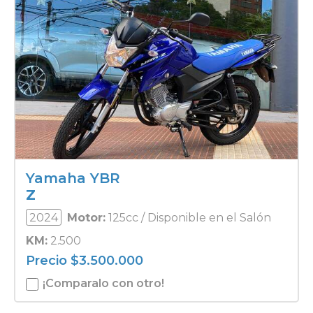
Yamaha YBR
Z
2024
Motor:
125cc / Disponible en el Salón
KM:
2.500
Precio
$
3.500.000
¡Comparalo con otro!