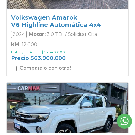
Volkswagen Amarok
V6 Highline Automática 4x4
2024
Motor:
3.0 TDI / Solicitar Cita
KM:
12.000
Entrega mínima
$
38.340.000
Precio
$
63.900.000
¡Comparalo con otro!