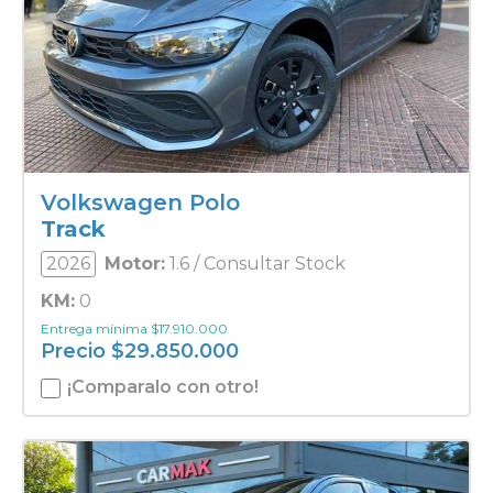
Volkswagen Polo
Track
2026
Motor:
1.6 / Consultar Stock
KM:
0
Entrega mínima
$
17.910.000
Precio
$
29.850.000
¡Comparalo con otro!