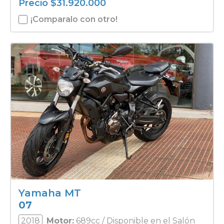
Precio
$
31.920.000
¡Comparalo con otro!
Yamaha MT
07
2018
Motor:
689cc / Disponible en el Salón