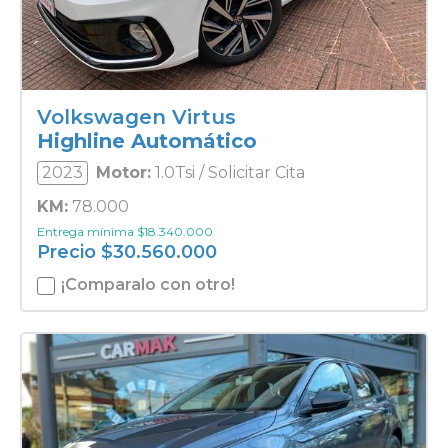
Volkswagen Virtus
Highline Automático
2023
Motor:
1.0Tsi / Solicitar Cita
KM:
78.000
Entrega mínima
$
18.340.000
Precio
$
30.560.000
¡Comparalo con otro!