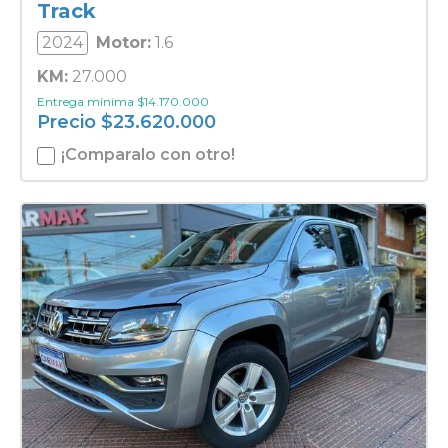
Track
2024
Motor:
1.6
KM:
27.000
Entrega mínima
$
14.170.000
Precio
$
23.620.000
¡Comparalo con otro!