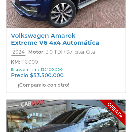
Volkswagen Amarok
Extreme V6 4x4 Automática
2024
Motor:
3.0 TDI / Solicitar Cita
KM:
116.000
Entrega mínima
$
32.100.000
Precio
$
53.500.000
¡Comparalo con otro!