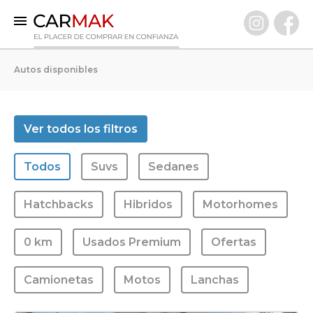
INICIO
Autos disponibles
AUTOS DISPONIBLES
0 KM
Ver todos los filtros
Usados Premium
Todos
Suvs
Sedanes
VENDÉ TU AUTO
CLIENTES
Hatchbacks
Hibridos
Motorhomes
PREGUNTAS FRECUENTES
0 km
Usados Premium
Ofertas
GARANTÍA CARMAK
CONOCÉ CARMAK
Camionetas
Motos
Lanchas