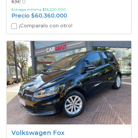
KM:
0
Entrega mínima
$
36.220.000
Precio
$
60.360.000
¡Comparalo con otro!
Volkswagen Fox