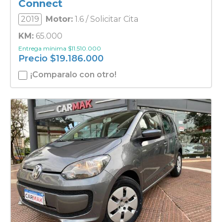
Connect
2019
Motor:
1.6 / Solicitar Cita
KM:
65.000
Entrega mínima
$
11.510.000
Precio
$
19.186.000
¡Comparalo con otro!