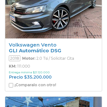
Volkswagen Vento
GLI Automático DSG
2018
Motor:
2.0 Tsi / Solicitar Cita
KM:
111.000
Entrega mínima
$
21.120.000
Precio
$
35.200.000
¡Comparalo con otro!