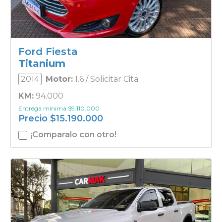
Ford Fiesta
Titanium
2014
Motor:
1.6 / Solicitar Cita
KM:
94.000
Entrega mínima
$
9.110.000
Precio
$
15.190.000
¡Comparalo con otro!