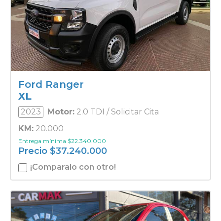
Ford Ranger
XL
2023
Motor:
2.0 TDI / Solicitar Cita
KM:
20.000
Entrega mínima
$
22.340.000
Precio
$
37.240.000
¡Comparalo con otro!