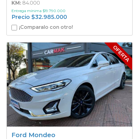
KM:
84.000
Entrega mínima
$
19.790.000
Precio
$
32.985.000
¡Comparalo con otro!
Ford Mondeo