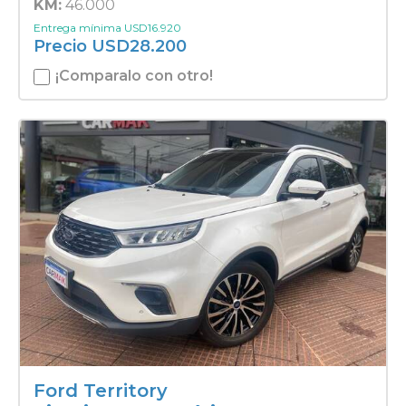
KM:
46.000
Entrega mínima
USD
16.920
Precio
USD
28.200
¡Comparalo con otro!
Ford Territory