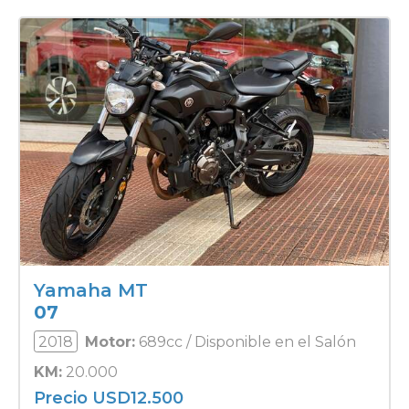
Yamaha MT
07
2018
Motor:
689cc / Disponible en el Salón
KM:
20.000
Precio
USD
12.500