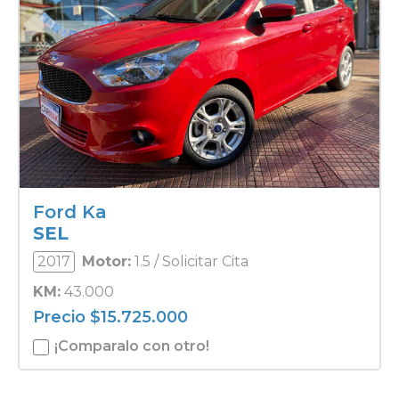
Ford Ka
SEL
2017
Motor:
1.5 / Solicitar Cita
KM:
43.000
Precio
$
15.725.000
¡Comparalo con otro!