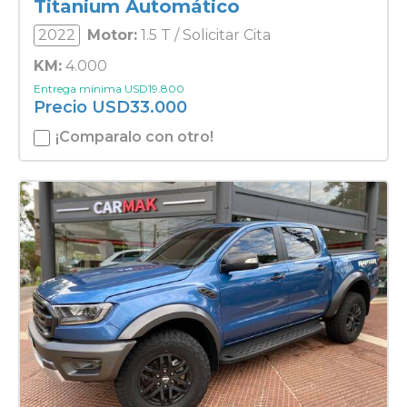
Titanium Automático
2022
Motor:
1.5 T / Solicitar Cita
KM:
4.000
Entrega mínima
USD
19.800
Precio
USD
33.000
¡Comparalo con otro!