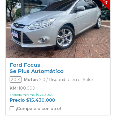
Ford Focus
Se Plus Automático
2014
Motor:
2.0 / Disponible en el Salón
KM:
100.000
Entrega mínima
$
9.260.000
Precio
$
15.430.000
¡Comparalo con otro!