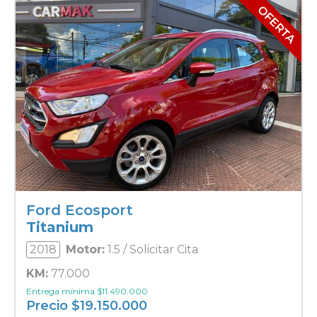
Ford Ecosport
Titanium
2018
Motor:
1.5 / Solicitar Cita
KM:
77.000
Entrega mínima
$
11.490.000
Precio
$
19.150.000