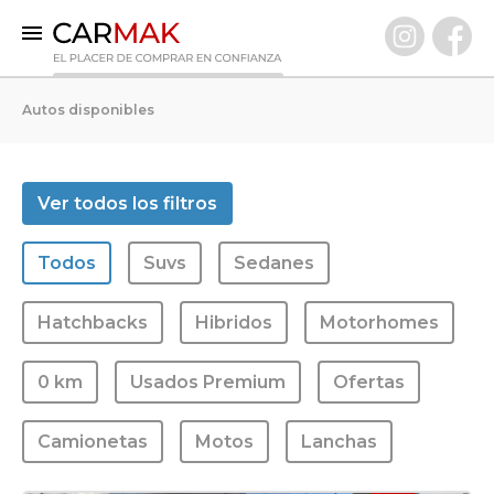
INICIO
Autos disponibles
AUTOS DISPONIBLES
0 KM
Ver todos los filtros
Usados Premium
Todos
Suvs
Sedanes
VENDÉ TU AUTO
CLIENTES
Hatchbacks
Hibridos
Motorhomes
PREGUNTAS FRECUENTES
0 km
Usados Premium
Ofertas
GARANTÍA CARMAK
CONOCÉ CARMAK
Camionetas
Motos
Lanchas