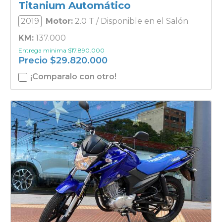
Titanium Automático
2019
Motor:
2.0 T / Disponible en el Salón
KM:
137.000
Entrega mínima
$
17.890.000
Precio
$
29.820.000
¡Comparalo con otro!