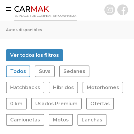
INICIO
Autos disponibles
AUTOS DISPONIBLES
0 KM
Ver todos los filtros
Usados Premium
Todos
Suvs
Sedanes
VENDÉ TU AUTO
CLIENTES
Hatchbacks
Hibridos
Motorhomes
PREGUNTAS FRECUENTES
0 km
Usados Premium
Ofertas
GARANTÍA CARMAK
CONOCÉ CARMAK
Camionetas
Motos
Lanchas