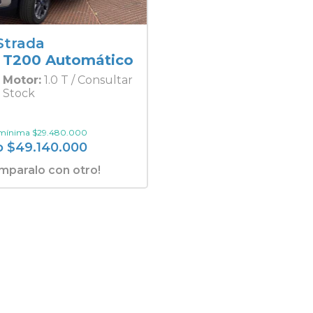
Strada
a T200 Automático
Motor:
1.0 T / Consultar
Stock
 mínima
$
29.480.000
o
$
49.140.000
mparalo con otro!