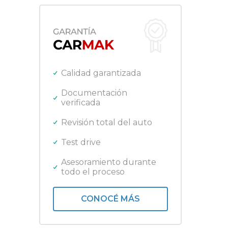
Manual
Ducati
Sedan 5 puertas
Fiat
SUV
Ford
Gilera
Harley Davidson
Honda
Calidad garantizada
Jeep
Kawasaki
Documentación
verificada
Lifan
Mercedes Benz
Revisión total del auto
Nissan
Peugeot
Test drive
Promarine
Quicksilver
Asesoramiento durante
todo el proceso
Renault
Royal Enfield
Toyota
CONOCÉ MÁS
Triumph
Volkswagen