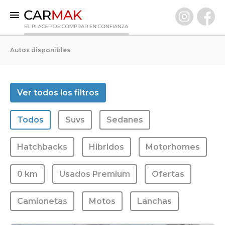
INICIO
Autos disponibles
AUTOS DISPONIBLES
0 KM
Ver todos los filtros
Usados Premium
Todos
Suvs
Sedanes
VENDÉ TU AUTO
CLIENTES
Hatchbacks
Hibridos
Motorhomes
PREGUNTAS FRECUENTES
0 km
Usados Premium
Ofertas
GARANTÍA CARMAK
CONOCÉ CARMAK
Camionetas
Motos
Lanchas