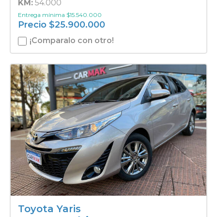
KM:
54.000
Entrega mínima
$
15.540.000
Precio
$
25.900.000
¡Comparalo con otro!
Toyota Yaris