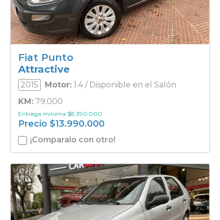
Fiat Punto
Attractive
2015
Motor:
1.4 / Disponible en el Salón
KM:
79.000
Entrega mínima
$
8.390.000
Precio
$
13.990.000
¡Comparalo con otro!