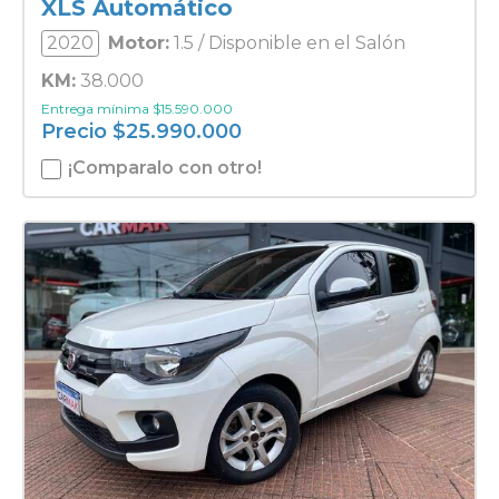
XLS Automático
2020
Motor:
1.5 / Disponible en el Salón
KM:
38.000
Entrega mínima
$
15.590.000
Precio
$
25.990.000
¡Comparalo con otro!