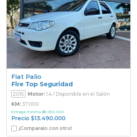
Fiat Palio
Fire Top Seguridad
2015
Motor:
1.4 / Disponible en el Salón
KM:
37.000
Entrega mínima
$
8.090.000
Precio
$
13.490.000
¡Comparalo con otro!