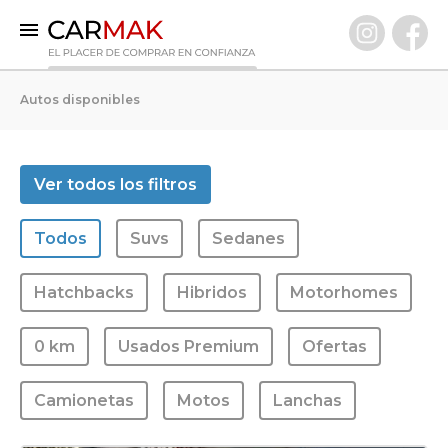
INICIO
Autos disponibles
AUTOS DISPONIBLES
0 KM
Ver todos los filtros
Usados Premium
Todos
Suvs
Sedanes
VENDÉ TU AUTO
CLIENTES
Hatchbacks
Hibridos
Motorhomes
PREGUNTAS FRECUENTES
0 km
Usados Premium
Ofertas
GARANTÍA CARMAK
CONOCÉ CARMAK
Camionetas
Motos
Lanchas