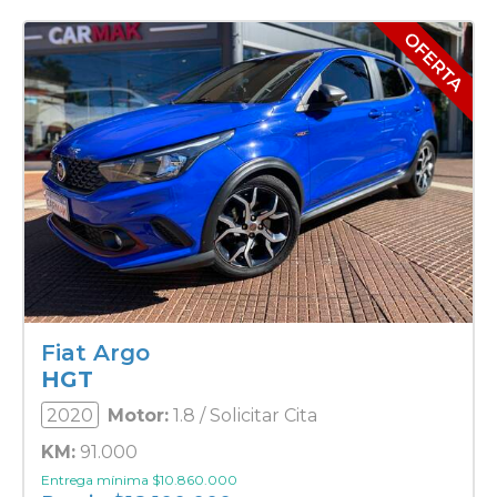
Fiat Argo
HGT
2020
Motor:
1.8 / Solicitar Cita
KM:
91.000
Entrega mínima
$
10.860.000