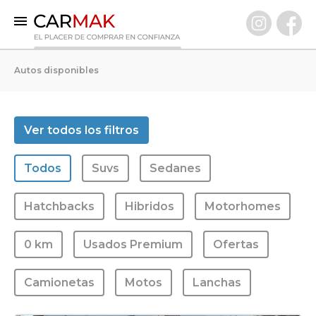
INICIO
Autos disponibles
AUTOS DISPONIBLES
0 KM
Ver todos los filtros
Usados Premium
Todos
Suvs
Sedanes
VENDÉ TU AUTO
CLIENTES
Hatchbacks
Hibridos
Motorhomes
PREGUNTAS FRECUENTES
0 km
Usados Premium
Ofertas
GARANTÍA CARMAK
CONOCÉ CARMAK
Camionetas
Motos
Lanchas