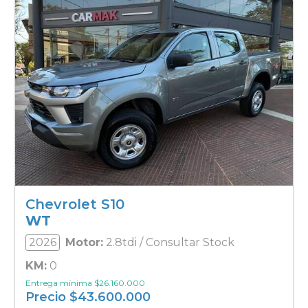
Chevrolet S10
WT
2026
Motor:
2.8tdi / Consultar Stock
KM:
0
Entrega mínima
$
26.160.000
Precio
$
43.600.000