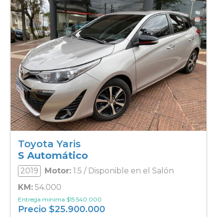
Toyota Yaris
S Automático
2019
Motor:
1.5 / Disponible en el Salón
KM:
54.000
Entrega mínima
$
15.540.000
Precio
$
25.900.000