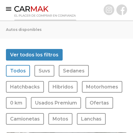
INICIO
Autos disponibles
AUTOS DISPONIBLES
0 KM
Ver todos los filtros
Usados Premium
Todos
Suvs
Sedanes
VENDÉ TU AUTO
CLIENTES
Hatchbacks
Hibridos
Motorhomes
PREGUNTAS FRECUENTES
0 km
Usados Premium
Ofertas
GARANTÍA CARMAK
CONOCÉ CARMAK
Camionetas
Motos
Lanchas