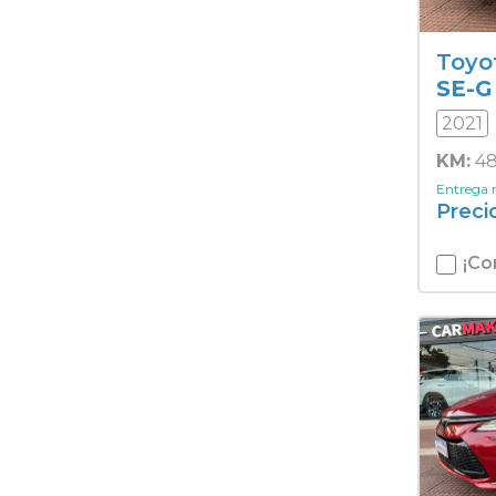
Toyo
SE-G
2021
KM:
48
Entrega
Preci
¡Co