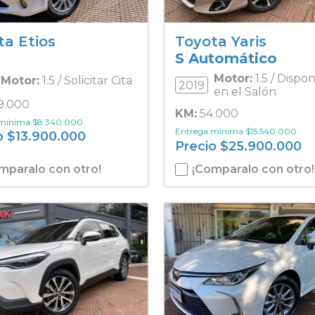
ta Etios
Toyota Yaris
S Automático
Motor:
1.5 / Dispo
Motor:
1.5 / Solicitar Cita
2019
en el Salón
9.000
KM:
54.000
 mínima
$
8.340.000
Entrega mínima
$
15.540.000
o
$
13.900.000
Precio
$
25.900.000
mparalo con otro!
¡Comparalo con otro!