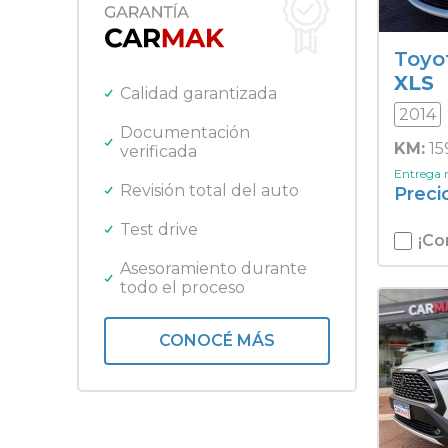
Ford
Gilera
Toyo
Harley Davidson
XLS
Honda
Calidad garantizada
Jeep
2014
Kawasaki
Documentación
KM:
15
verificada
Lifan
Mercedes Benz
Entrega
Revisión total del auto
Preci
Nissan
Peugeot
Test drive
¡Co
Promarine
Quicksilver
Asesoramiento durante
todo el proceso
Renault
Royal Enfield
Toyota
CONOCÉ MÁS
Triumph
Volkswagen
Yamaha