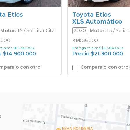
ta Etios
Toyota Etios
XLS Automático
Motor:
1.5 / Solicitar Cita
2020
Motor:
1.5 / Solici
.000
KM:
56.000
 mínima
$
8.940.000
Entrega mínima
$
12.780.000
o
$
14.900.000
Precio
$
21.300.000
mparalo con otro!
¡Comparalo con otro!
3