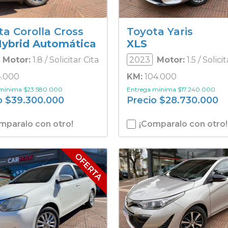
ta Corolla Cross
Toyota Yaris
Hybrid Automática
XLS
Motor:
1.8 / Solicitar Cita
2023
Motor:
1.5 / Solici
.000
KM:
104.000
 mínima
$
23.580.000
Entrega mínima
$
17.240.000
o
$
39.300.000
Precio
$
28.730.000
mparalo con otro!
¡Comparalo con otro!