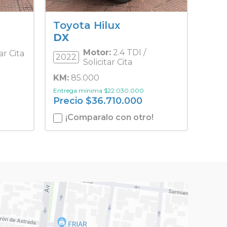
Toyota Hilux
DX
Motor:
2.4 TDI /
tar Cita
2022
Solicitar Cita
KM:
85.000
Entrega mínima
$
22.030.000
Precio
$
36.710.000
¡Comparalo con otro!