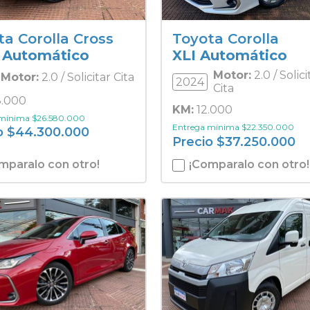
ta Corolla Cross
Toyota Corolla
 Automático
XLI Automático
Motor:
2.0 / Solici
Motor:
2.0 / Solicitar Cita
2024
Cita
.000
KM:
12.000
 mínima
$
26.580.000
Entrega mínima
$
22.350.000
o
$
44.300.000
Precio
$
37.250.000
mparalo con otro!
¡Comparalo con otro!