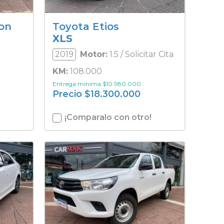
on
Toyota Etios
XLS
2019
Motor:
1.5 / Solicitar Cita
KM:
108.000
Entrega mínima
$
10.980.000
Precio
$
18.300.000
¡Comparalo con otro!