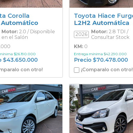
ta Corolla
Toyota Hiace Furg
 Automático
L2H2 Automática
Motor:
2.0 / Disponible
Motor:
2.8 TDI /
2026
en el Salón
Consultar Stock
.000
KM:
0
 mínima
$
26.190.000
Entrega mínima
$
42.290.000
o
$
43.650.000
Precio
$
70.478.000
mparalo con otro!
¡Comparalo con otro!