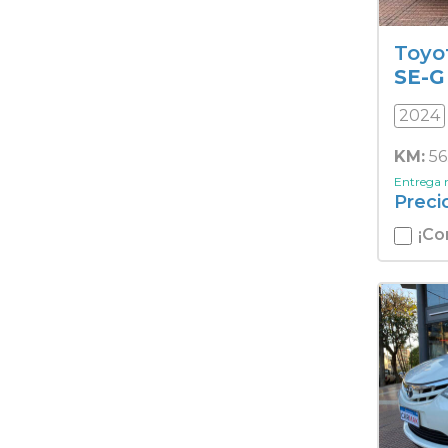
Toyo
SE-G
2024
KM:
56
Entrega
Preci
¡Co