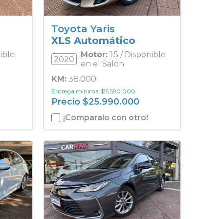
Toyota Yaris
XLS Automático
nible
Motor:
1.5 / Disponible
2020
en el Salón
KM:
38.000
Entrega mínima
$
15.590.000
Precio
$
25.990.000
¡Comparalo con otro!