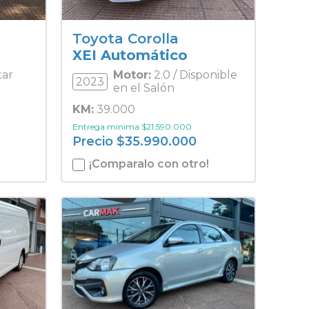
Toyota Corolla
XEI Automático
tar
Motor:
2.0 / Disponible
2023
en el Salón
KM:
39.000
Entrega mínima
$
21.590.000
Precio
$
35.990.000
¡Comparalo con otro!