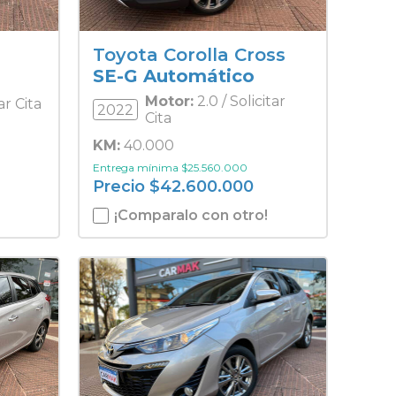
Toyota Corolla Cross
SE-G Automático
Motor:
2.0 / Solicitar
tar Cita
2022
Cita
KM:
40.000
Entrega mínima
$
25.560.000
Precio
$
42.600.000
¡Comparalo con otro!