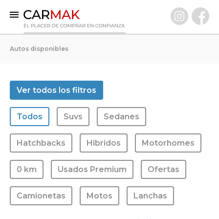
INICIO
Autos disponibles
AUTOS DISPONIBLES
0 KM
Ver todos los filtros
Usados Premium
Todos
Suvs
Sedanes
VENDÉ TU AUTO
CLIENTES
Hatchbacks
Hibridos
Motorhomes
PREGUNTAS FRECUENTES
0 km
Usados Premium
Ofertas
GARANTÍA CARMAK
CONOCÉ CARMAK
Camionetas
Motos
Lanchas