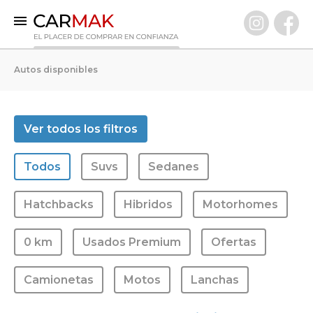
INICIO
Autos disponibles
AUTOS DISPONIBLES
0 KM
Ver todos los filtros
Usados Premium
Todos
Suvs
Sedanes
VENDÉ TU AUTO
CLIENTES
Hatchbacks
Hibridos
Motorhomes
PREGUNTAS FRECUENTES
0 km
Usados Premium
Ofertas
GARANTÍA CARMAK
CONOCÉ CARMAK
Camionetas
Motos
Lanchas